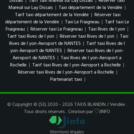
Dissais
|
Tarif taxi Mareuil sur Lay Dissais
|
Réserver taxi
Mareuil sur Lay Dissais
|
Taxi département de la Vendée
|
Tarif taxi département de la Vendée
|
Réserver taxi
département de la Vendée
|
Taxi Le Fraigneau
|
Tarif taxi Le
Fraigneau
|
Réserver taxi Le Fraigneau
|
Taxi Rives de l yon
|
Tarif taxi Rives de l yon
|
Réserver taxi Rives de l yon
|
Taxi
Rives de l yon-Aeroport de NANTES
|
Tarif taxi Rives de l
yon-Aeroport de NANTES
|
Réserver taxi Rives de l yon-
Aeroport de NANTES
|
Taxi Rives de l yon-Aeroport a
Rochelle
|
Tarif taxi Rives de l yon-Aeroport a Rochelle
|
Réserver taxi Rives de l yon-Aeroport a Rochelle
|
Partenariat taxi
|
© Copyright © (S3) 2020 - 2026 TAXIS BLANDIN / Vendée .
Tous droits réservés . Création par
JINFO
Mentions légales