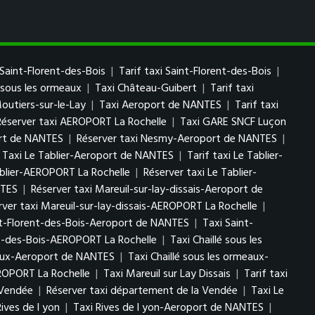
 Saint-Florent-des-Bois
|
Tarif taxi Saint-Florent-des-Bois
|
é sous les ormeaux
|
Taxi Château-Guibert
|
Tarif taxi
Moutiers-sur-le-Lay
|
Taxi Aeroport de NANTES
|
Tarif taxi
Réserver taxi AEROPORT La Rochelle
|
Taxi GARE SNCF Luçon
ort de NANTES
|
Réserver taxi Nesmy-Aeroport de NANTES
|
Taxi Le Tablier-Aeroport de NANTES
|
Tarif taxi Le Tablier-
ablier-AEROPORT La Rochelle
|
Réserver taxi Le Tablier-
NTES
|
Réserver taxi Mareuil-sur-lay-dissais-Aeroport de
rver taxi Mareuil-sur-lay-dissais-AEROPORT La Rochelle
|
nt-Florent-des-Bois-Aeroport de NANTES
|
Taxi Saint-
nt-des-Bois-AEROPORT La Rochelle
|
Taxi Chaillé sous les
meaux-Aeroport de NANTES
|
Taxi Chaillé sous les ormeaux-
EROPORT La Rochelle
|
Taxi Mareuil sur Lay Dissais
|
Tarif taxi
 Vendée
|
Réserver taxi département de la Vendée
|
Taxi Le
Rives de l yon
|
Taxi Rives de l yon-Aeroport de NANTES
|