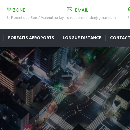
ZONE
EMAIL
D
St-Florent des-Bois / Mareuil sur lay
direction.blandin@gmail.com
FORFAITS AEROPORTS
LONGUE DISTANCE
CONTAC