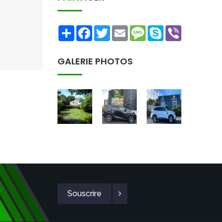
Share
Facebook
Twitter
Email
Message
Skype
Viber
GALERIE PHOTOS
Souscrire