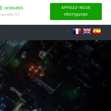
APPELEZ-NOUS
HORAIRES
0607591090
isponible 7J/7
T