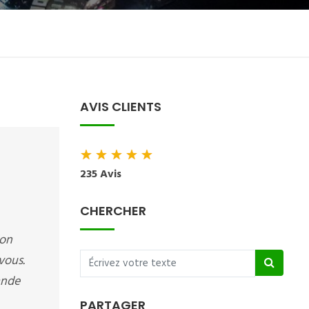
AVIS CLIENTS
★
★
★
★
★
235 Avis
CHERCHER
ion
vous.
ande
PARTAGER